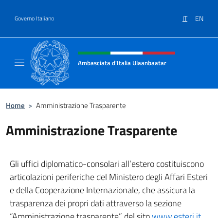
Salta al contenuto
IT
EN
Governo Italiano
Intestazione sito, social e menù
Ambasciata d'Italia Ulaanbaatar
Il sito ufficiale dell'Ambasciata d'Italia a U
Home
>
Amministrazione Trasparente
Amministrazione Trasparente
Gli uffici diplomatico-consolari all’estero costituiscono
articolazioni periferiche del Ministero degli Affari Esteri
e della Cooperazione Internazionale, che assicura la
trasparenza dei propri dati attraverso la sezione
“Amministrazione trasparente” del sito
www.esteri.it
.