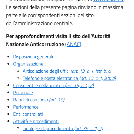
Le sezioni della presente pagina rinviano in massima
parte alle corrispondenti sezioni del sito
dell’amministrazione centrale.
Per approfondimenti visita il sito dell’Autorità
Nazionale Anticorruzione
(
ANAC)
Disposizioni generali
Organizzazione
Articolazione degli uffici
(art. 13, c. 1, lett. b, c)
Telefono e posta elettronica
(art. 13, c. 1, lett. d)
Consulenti e collaboratori
(art. 15, c. 1, 2)
Personale
Bandi di concorso
(art. 19)
Performance
Enti controllati
Attività e procedimenti
Tipologie di procedimento
(art. 35, c. 1, 2)