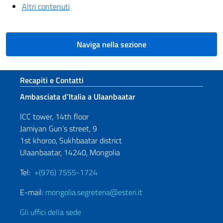
Altri contenuti
Naviga nella sezione
Sezione footer
Recapiti e Contatti
Ambasciata d’Italia a Ulaanbaatar
ICC tower, 14th floor
Jamiyan Gun’s street, 9
1st khoroo, Sukhbaatar district
Ulaanbaatar, 14240, Mongolia
Tel:
+(976) 7555-1724
E-mail:
mongolia.segreteria@esteri.it
Gli uffici della sede